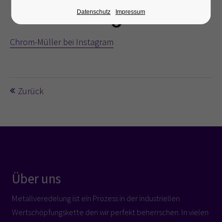
Datenschutz
Impressum
Chrom-Müller bei Instagram
Zurück
Über uns
Metallveredelung ist ein Prozess in der industriellen
Wertschöpfungskette den wir perfekt beherrschen. In vielen