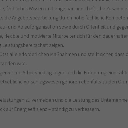
e, fachliches Wissen und enge partnerschaftliche Zusamme
reits die Angebotsbearbeitung durch hohe fachliche Kompeten
au- und Ablauforganisation sowie durch Offenheit und gegen
ne, flexible und motivierte Mitarbeiter sich für den dauerha
 Leistungsbereitschaft zeigen.
ützt alle erforderlichen Maßnahmen und stellt sicher, dass 
tanden wird.
rgerechten Arbeitsbedingungen und die Förderung einer abt
triebliche Vorschlagswesen gehören ebenfalls zu den Grund
elastungen zu vermeiden und die Leistung des Unternehmens
k auf Energieeffizienz – ständig zu verbessern.