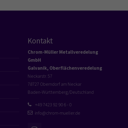
Kontakt
Chrom-Müller Metallveredelung
GmbH
Galvanik, Oberflächenveredelung
Neckarstr. 57
78727 Oberndorf am Neckar
Baden-Württemberg/Deutschland
+49 7423 92 90 6 - 0
info@chrom-mueller.de