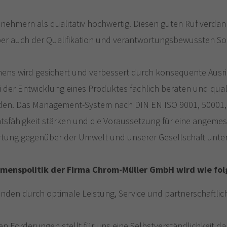
bnehmern als qualitativ hochwertig. Diesen guten Ruf ver
r auch der Qualifikation und verantwortungsbewussten Sorgf
ens wird gesichert und verbessert durch konsequente Ausric
r Entwicklung eines Produktes fachlich beraten und qualifiz
rden. Das Management-System nach DIN EN ISO 9001, 50001
tätsfähigkeit stärken und die Voraussetzung für eine angeme
tung gegenüber der Umwelt und unserer Gesellschaft unter
menspolitik der Firma Chrom-Müller GmbH wird wie folg
unden durch optimale Leistung, Service und partnerschaftl
en Forderungen stellt für uns eine Selbstverständlichkeit dar