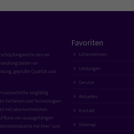
Favoriten
Unternehmen
rtschöpfungskette den wir
handlung bieten wir
Leistungen
cklung, geprüfte Qualität und
Service
Prozessschritte sorgfältig
Aktuelles
te Verfahren und Technologien
innt mit labortechnischen
Kontakt
f Basis von aussagefähigen
Sitemap
omobilindustrie mit ihrer "Just-