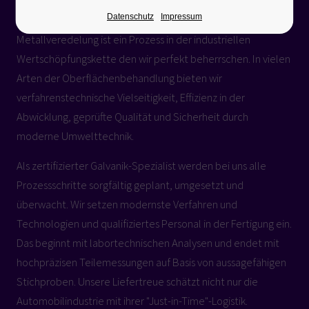
Über uns
Datenschutz
Impressum
Metallveredelung ist ein Prozess in der industriellen
Wertschöpfungskette den wir perfekt beherrschen. In vielen
Arten der Oberflächenbehandlung bieten wir
verfahrenstechnische Vielseitigkeit, Effizienz in der
Abwicklung, geprüfte Qualität und Sicherheit durch
moderne Umwelttechnik.
Als zertifizierter Galvanik-Spezialist werden bei uns alle
Prozessschritte sorgfältig geplant, umgesetzt und
überwacht. Wir setzen modernste Verfahren und
Technologien und qualifiziertes Personal in der Fertigung ein.
Das beginnt mit labortechnischen Analysen und endet mit
hochpräzisen Teilemessungen auf Basis von aussagefähigen
Stichproben. Unsere Liefertreue schätzt nicht nur die
Automobilindustrie mit ihrer "Just-in-Time"-Logistik.