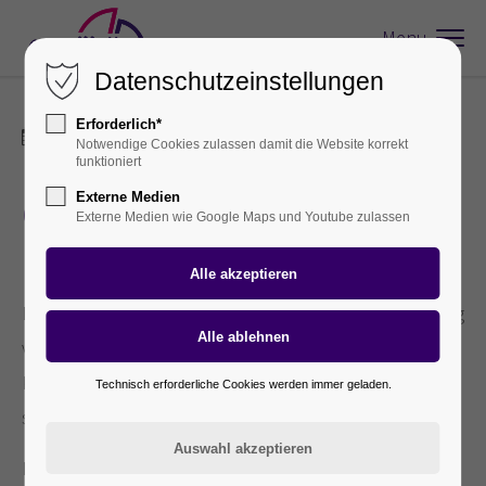
Menu
Datenschutzeinstellungen
Erforderlich*
16.11.2021 10:05
Notwendige Cookies zulassen damit die Website korrekt
funktioniert
Externe Medien
Chrom-Müller spendet an
Externe Medien wie Google Maps und Youtube zulassen
Björn-Steiger-Stiftung
Die Oberndorfer Firma Chrom-Müller Metallveredelung
verzichtet auch im Jahr 2021 wieder auf
Kundenpräsente zu Weihnachten, und unterstützt
Technisch erforderliche Cookies werden immer geladen.
stattdessen örtliche Einrichtungen.
In diesem Jahr ging die Spende an die Björn-Steiger-