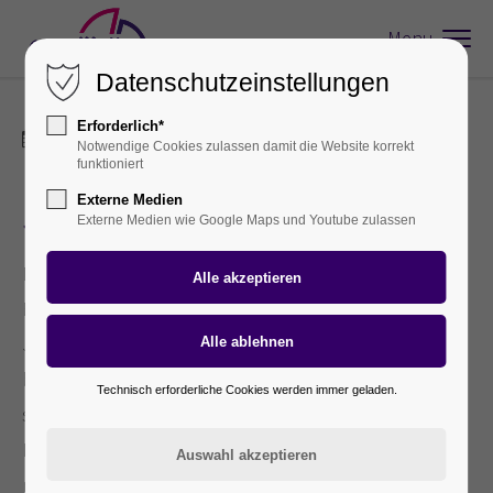
Menu
Datenschutzeinstellungen
Erforderlich*
04.03.2021 16:59
Notwendige Cookies zulassen damit die Website korrekt
funktioniert
Externe Medien
Jubilare 2020
Externe Medien wie Google Maps und Youtube zulassen
Da im Jahr 2020 aufgrund von Corona keine
Betriebsversammlung stattfinden konnte, wurden die
Jubilare am 19.02.2021 im kleinen Kreis für Ihre
bisherige Arbeit geehrt. Bei Kaffee und Kuchen wurde
Technisch erforderliche Cookies werden immer geladen.
sich über die vergangenen Jahrzehnte ausgetauscht.
Im Anschluss daran erhielten die Mitarbeiter/Innen
neben einer Gratifikation noch ein kleines Geschenk