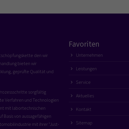
Favoriten
Unternehmen
rtschöpfungskette den wir
handlung bieten wir
Leistungen
cklung, geprüfte Qualität und
Service
Prozessschritte sorgfältig
Aktuelles
te Verfahren und Technologien
innt mit labortechnischen
Kontakt
f Basis von aussagefähigen
Sitemap
omobilindustrie mit ihrer "Just-