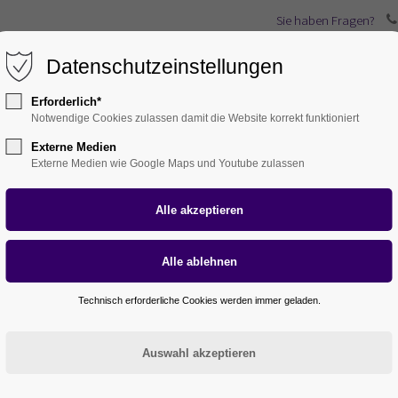
Sie haben Fragen?
Datenschutzeinstellungen
ernehmen
Karriere
Leistungen
Service
A
Erforderlich*
Notwendige Cookies zulassen damit die Website korrekt funktioniert
Externe Medien
Externe Medien wie Google Maps und Youtube zulassen
dender bei Chrom Mü
Technisch erforderliche Cookies werden immer geladen.
 Auszubildenden
Herrn Emilio