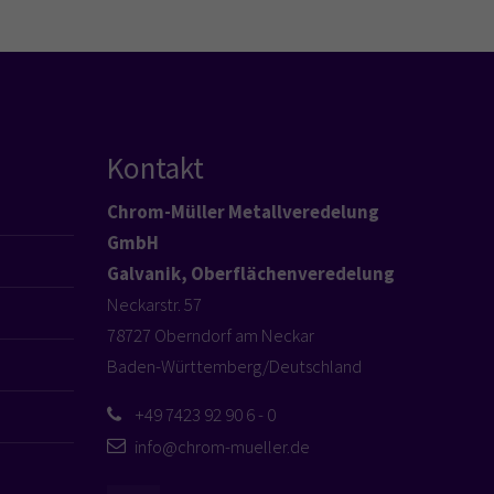
Kontakt
Chrom-Müller Metallveredelung
GmbH
Galvanik, Oberflächenveredelung
Neckarstr. 57
78727 Oberndorf am Neckar
Baden-Württemberg/Deutschland
+49 7423 92 90 6 - 0
info@chrom-mueller.de