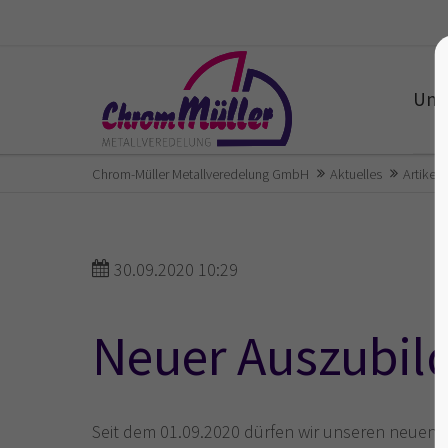
Unt
Chrom-Müller Metallveredelung GmbH
Aktuelles
Artikel
30.09.2020 10:29
Neuer Auszubil
Seit dem 01.09.2020 dürfen wir unseren neuen