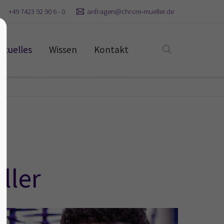
+49 7423 92 90 6 - 0
anfragen@chrom-mueller.de
ktuelles
Wissen
Kontakt
ller