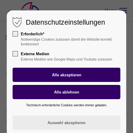
Menu
Datenschutzeinstellungen
Erforderlich*
02.08.2023 11:06
Notwendige Cookies zulassen damit die Website korrekt
funktioniert
Externe Medien
Sommerabschluss 2023
Externe Medien wie Google Maps und Youtube zulassen
Vergangenen Freitag fand unser Sommerabschluss
zum Start in die Urlaubszeit statt.
Trotz Regenwetter konnten wir gemeinsam schöne
Technisch erforderliche Cookies werden immer geladen.
Stunden verbringen, tolle Gespräche führen, ein
leckeres Buffet genießen, uns vom Schwarzwälder
Crêpes Mobil verwöhnen lassen und entspannt ins