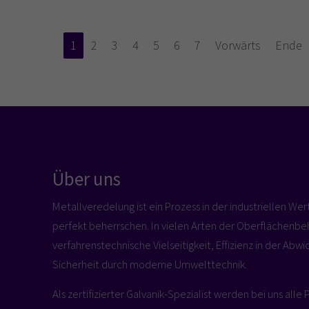
1
2
3
4
5
6
7
Vorwärts
Ende
Über uns
Metallveredelung ist ein Prozess in der industriellen We
perfekt beherrschen. In vielen Arten der Oberflächenbe
verfahrenstechnische Vielseitigkeit, Effizienz in der Abwi
Sicherheit durch moderne Umwelttechnik.
Als zertifizierter Galvanik-Spezialist werden bei uns alle 