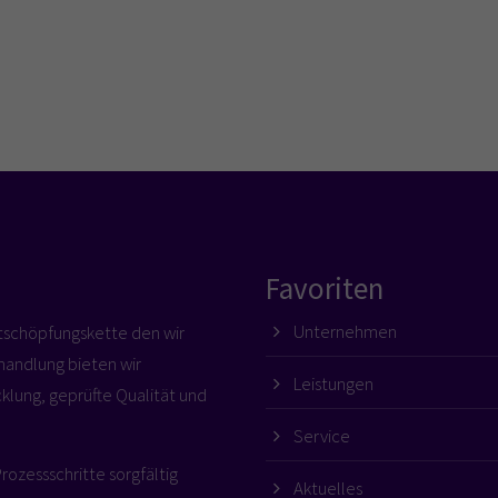
Favoriten
Unternehmen
rtschöpfungskette den wir
handlung bieten wir
Leistungen
cklung, geprüfte Qualität und
Service
Prozessschritte sorgfältig
Aktuelles