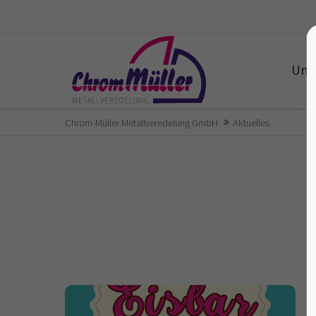
Unt
Chrom-Müller Metallveredelung GmbH
Aktuelles