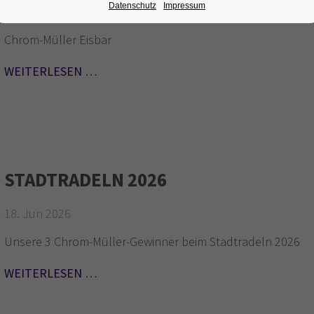
Datenschutz
Impressum
28. Jul 2026
Chrom-Müller Eisbar
WEITERLESEN …
STADTRADELN 2026
18. Jun 2026
Unsere 3 Chrom-Müller-Gewinner beim Stadtradeln 2026
WEITERLESEN …