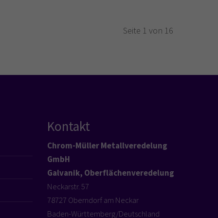
Seite 1 von 16
Kontakt
Chrom-Müller Metallveredelung
GmbH
Galvanik, Oberflächenveredelung
Neckarstr. 57
78727 Oberndorf am Neckar
Baden-Württemberg/Deutschland