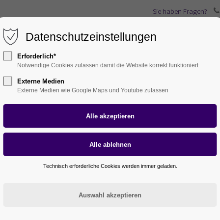
Sie haben Fragen?
Datenschutzeinstellungen
ernehmen
Karriere
Leistungen
Service
A
Erforderlich*
Notwendige Cookies zulassen damit die Website korrekt funktioniert
Externe Medien
Externe Medien wie Google Maps und Youtube zulassen
Aktuelles
Technisch erforderliche Cookies werden immer geladen.
CHROM-MÜLLER EISBAR